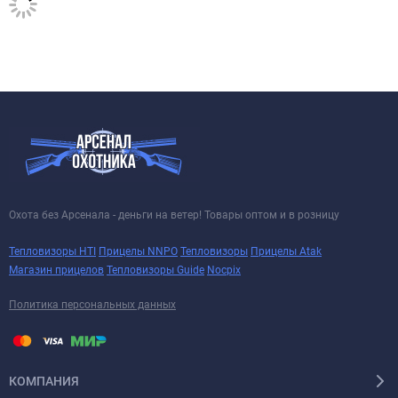
Охота без Арсенала - деньги на ветер! Товары оптом и в розницу
Тепловизоры HTI
Прицелы NNPO
Тепловизоры
Прицелы Atak
Магазин прицелов
Тепловизоры Guide
Nocpix
Политика персональных данных
КОМПАНИЯ