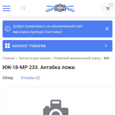
0
Добро пожаловать на обновленный сайт
магазина Арсенал Охотника!
КАТАЛОГ ТОВАРОВ
Главная
/
Запчасти для оружия
/
Ижевский механический завод
/
ИЖ-18-
ИЖ-18-МР 233. Антабка ложи.
Обзор
Отзывы (0)