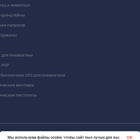
тиц и животных
и кронштейны
ние патронов
 пружины
 для пневматики
и PSP
 баллончики СО2 для пневматики
ические винтовки
ические пистолеты
Тепловизоры Pulsar
© 2026 Арсенал Охотника ру. Все права защищены
OK
Мы используем файлы cookie, чтобы сайт был лучше для вас.