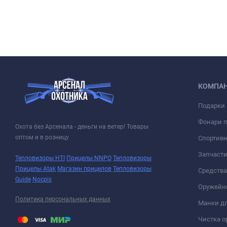
КОМПА
Подарки 
Фонари 
Охота без Арсенала - деньги на ветер! Товары
оптом и в розницу
Спортивн
Запчасти
Тепловизоры HTI
Прицелы NNPO
Тепловизоры
Прицелы Atak
Магазин прицелов
Тепловизоры
Средств
Guide
Nocpix
Оружейн
Политика персональных данных
Манки дл
Чистка о