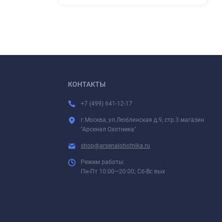
КОНТАКТЫ
+7 (499) 641-12-17
г.Москва, ул.Люблинская д.9, стр.3 магазин
"Арсенал Охотника"
shop@arsenalohotnika.ru
Режим работы:
Пн-Пт 10:00—20:00; Сб-Вс вых