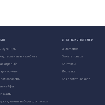
НИЯ
ДЛЯ ПОКУПАТЕЛЕЙ
и сувениры
О магазине
подствольные и налобные
Оплата товара
ая стрельба
Контакты
 для оружия
Доставка
а самообороны
Как сделать заказ?
ые сейфы
я охоты
ружия, химия, наборы для чистки