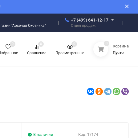
!
+7 (499) 641-12-17
Отдел продаж
магазин "Арсенал Охотника"
0
0
0
0
Корзина
Пусто
Избранное
Сравнение
Просмотренные
В наличии
Код:
17174