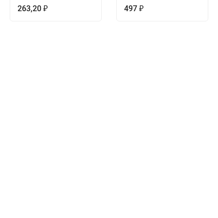
263,20
497
₽
₽