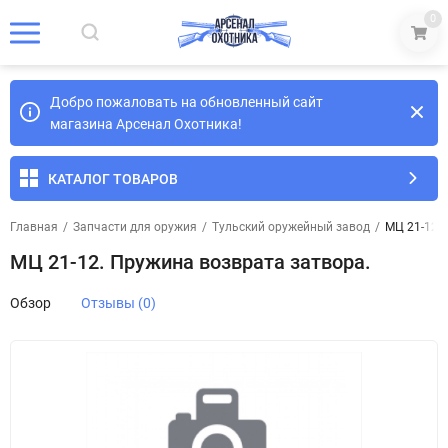
0
Добро пожаловать на обновленный сайт
магазина Арсенал Охотника!
КАТАЛОГ ТОВАРОВ
Главная
/
Запчасти для оружия
/
Тульский оружейный завод
/
МЦ 21-12.
МЦ 21-12. Пружина возврата затвора.
Обзор
Отзывы (0)