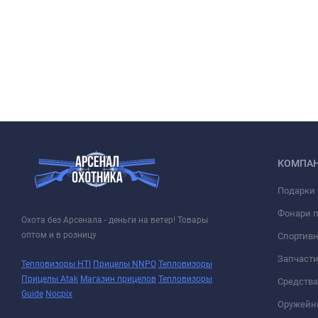
КОМПА
Подарки 
Фонари 
Охота без Арсенала - деньги на ветер! Товары
оптом и в розницу
Спортивн
Запчасти
Тепловизоры HTI
Прицелы NNPO
Тепловизоры
Прицелы Atak
Магазин прицелов
Тепловизоры
Средств
Guide
Nocpix
Оружейн