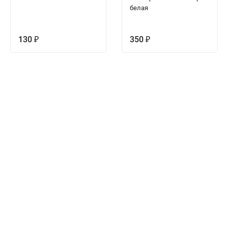
белая
130
350
₽
₽