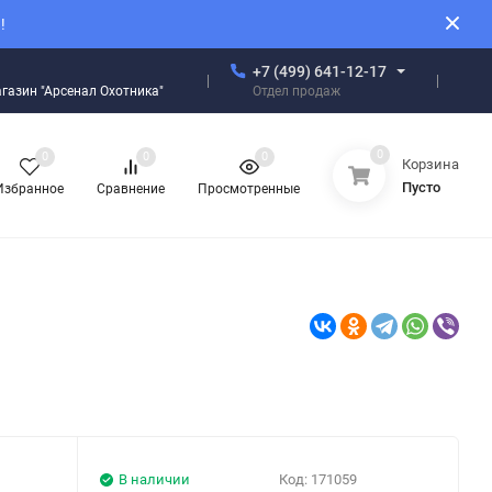
!
+7 (499) 641-12-17
Отдел продаж
магазин "Арсенал Охотника"
0
0
0
0
Корзина
Пусто
Избранное
Сравнение
Просмотренные
В наличии
Код:
171059