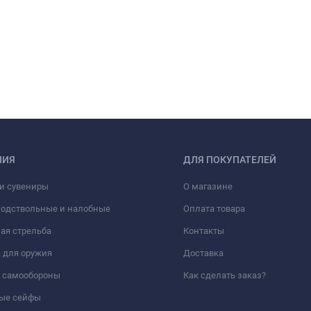
НИЯ
ДЛЯ ПОКУПАТЕЛЕЙ
и сувениры
О магазине
подствольные и налобные
Оплата товара
ая стрельба
Контакты
 для оружия
Доставка
а самообороны
Как сделать заказ?
ые сейфы