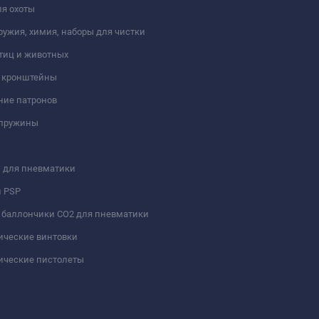
я охоты
ружия, химия, наборы для чистки
тиц и животных
и кронштейны
ние патронов
 пружины
 для пневматики
и PSP
 баллончики СО2 для пневматики
ические винтовки
ические пистолеты