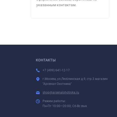
указанным контактам.
КОНТАКТЫ
+7 (499) 641-12-17
г.Москва, ул.Люблинская д.9, стр.3 магазин
"Арсенал Охотника"
shop@arsenalohotnika.ru
Режим работы:
Пн-Пт 10:00—20:00; Сб-Вс вых