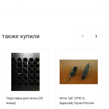
‹
›
, также купили
Подставка для гильз (25
Игла "ЦБ" (УПС-5,
ячеек)
Барклай) Пр-во Россия