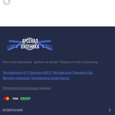
Охота без Арсенала - деньги на ветер! Товары оптом и в розницу
Тепловизоры HTI
Прицелы NNPO
Тепловизоры
Прицелы Atak
Магазин прицелов
Тепловизоры Guide
Nocpix
Политика персональных данных
КОМПАНИЯ