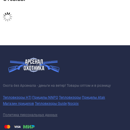
Охота без Арсенала - деньги на ветер! Товары оптом и в розницу
Тепловизоры HTI
Прицелы NNPO
Тепловизоры
Прицелы Atak
Магазин прицелов
Тепловизоры Guide
Nocpix
Политика персональных данных