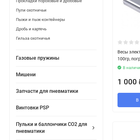
Прокладки пороховые и дробовые
Пули охотничьи
Пыжи и пыж-контейнеры
Дробь и картечь
Гильза охотничья
Весы элек
Газовые пружины
100гр, пог
В налич
Мишени
1 000
Запчасти для пневматики
В
Винтовки PSP
Пульки и баллончики СО2 для
пневматики