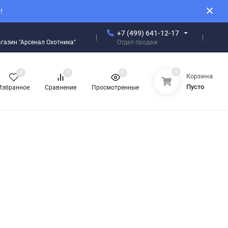
!
+7 (499) 641-12-17
Отдел продаж
магазин "Арсенал Охотника"
0
0
0
0
Корзина
Пусто
Избранное
Сравнение
Просмотренные