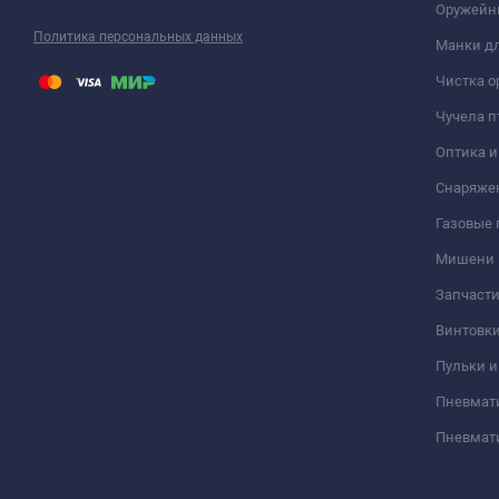
Оружейн
Политика персональных данных
Манки дл
Чистка о
Чучела п
Оптика 
Снаряже
Газовые
Мишени
Запчасти
Винтовк
Пульки и
Пневмат
Пневмат