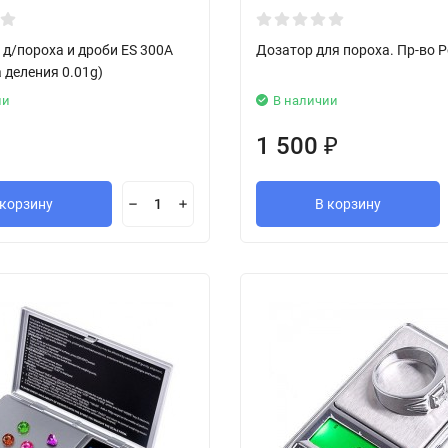
 д/пороха и дроби ES 300A
Дозатор для пороха. Пр-во Р
а деления 0.01g)
ии
В наличии
1 500
₽
 корзину
В корзину