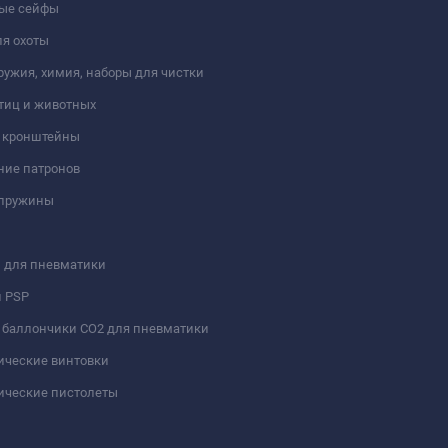
ые сейфы
я охоты
ружия, химия, наборы для чистки
тиц и животных
и кронштейны
ние патронов
 пружины
 для пневматики
и PSP
 баллончики СО2 для пневматики
ические винтовки
ические пистолеты