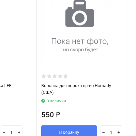
ха LEE
Воронка для пороха пр-во Hornady
(США)
В наличии
550
₽
В корзину