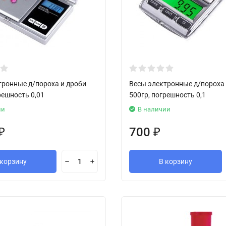
тронные д/пороха и дроби
Весы электронные д/пороха 
решность 0,01
500гр, погрешность 0,1
ии
В наличии
700
₽
₽
 корзину
В корзину