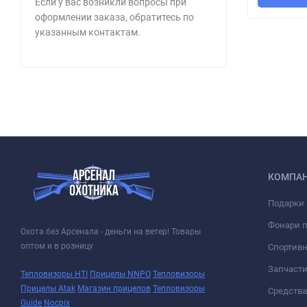
Если у вас возникли вопросы при
оформлении заказа, обратитесь по
указанным контактам.
КОМПА
Подарки 
Фонари 
Охота без Арсенала - деньги на ветер! Товары
оптом и в розницу
Спортивн
Запчасти
Тепловизоры HTI
Прицелы NNPO
Тепловизоры
Прицелы Atak
Магазин прицелов
Тепловизоры
Средств
Guide
Nocpix