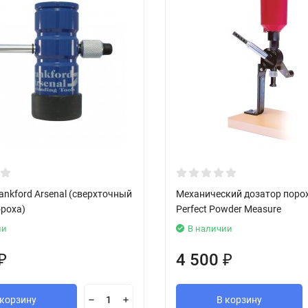
ankford Arsenal (сверхточный
Механический дозатор поро
ороха)
Perfect Powder Measure
ии
В наличии
4 500
₽
₽
 корзину
В корзину