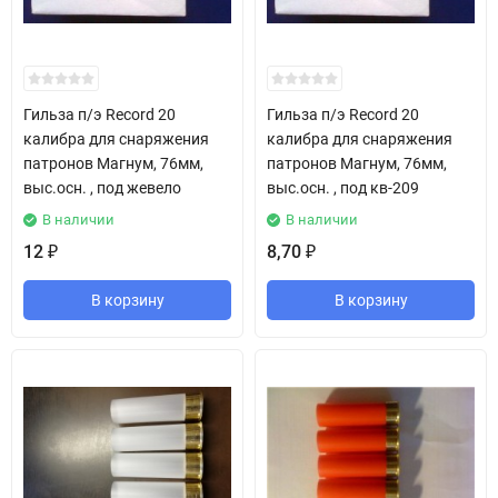
Гильза п/э Record 20
Гильза п/э Record 20
калибра для снаряжения
калибра для снаряжения
патронов Магнум, 76мм,
патронов Магнум, 76мм,
выс.осн. , под жевело
выс.осн. , под кв-209
В наличии
В наличии
12
8,70
₽
₽
В корзину
В корзину