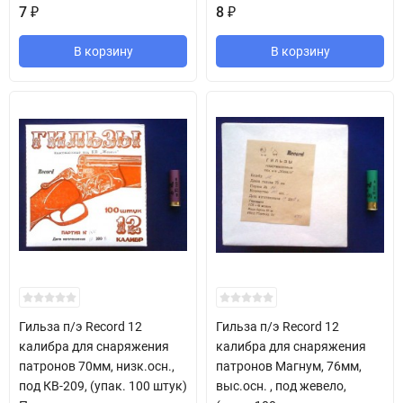
7
8
₽
₽
В корзину
В корзину
Гильза п/э Record 12
Гильза п/э Record 12
калибра для снаряжения
калибра для снаряжения
патронов 70мм, низк.осн.,
патронов Магнум, 76мм,
под КВ-209, (упак. 100 штук)
выс.осн. , под жевело,