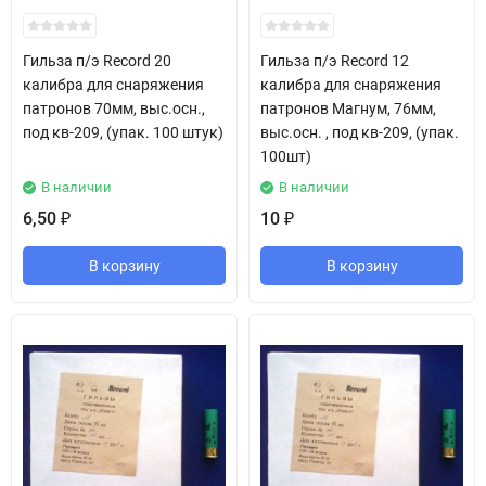
Гильза п/э Record 20
Гильза п/э Record 12
калибра для снаряжения
калибра для снаряжения
патронов 70мм, выс.осн.,
патронов Магнум, 76мм,
под кв-209, (упак. 100 штук)
выс.осн. , под кв-209, (упак.
100шт)
В наличии
В наличии
6,50
10
₽
₽
В корзину
В корзину