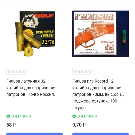
Гильза латунная 32
Гильза п/э Record 12
калибра для снаряжения
калибра для снаряжения
патронов. Пр-во Россия.
патронов 70мм, выс.осн. ,
под жевело, (упак. 100
штук).
В наличии
В наличии
58
9,70
₽
₽