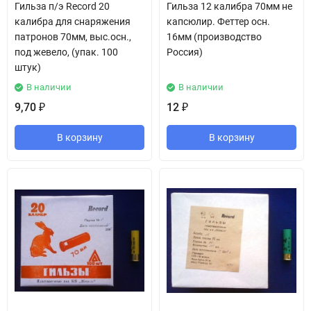
Гильза п/э Record 20
Гильза 12 калибра 70мм не
калибра для снаряжения
капсюлир. Феттер осн.
патронов 70мм, выс.осн.,
16мм (производство
под жевело, (упак. 100
Россия)
штук)
В наличии
В наличии
9,70
12
₽
₽
В корзину
В корзину