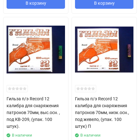
В корзину
В корзину
Гильза п/э Record 12
Гильза п/э Record 12
калибра для снаряжения
калибра для снаряжения
патронов 70мм, выс.осн. ,
патронов 70мм, низк.осн.,
под КВ-209, (упак. 100
под жевело, (упак. 100
штук).
штук) П
В наличии
В наличии