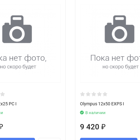
x25 PC I
Olympus 12x50 EXPS I
ии
В наличии
9 420
₽
₽