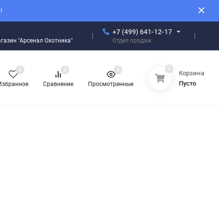
!
+7 (499) 641-12-17
Отдел продаж
магазин "Арсенал Охотника"
0
0
0
0
Корзина
Пусто
Избранное
Сравнение
Просмотренные