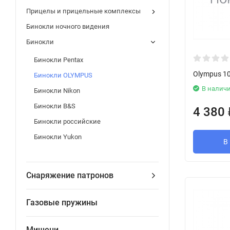
Прицелы и прицельные комплексы
Бинокли ночного видения
Бинокли
Бинокли Pentax
Olympus 10
Бинокли OLYMPUS
В налич
Бинокли Nikon
Бинокли B&S
4 380
Бинокли российские
Бинокли Yukon
В
Снаряжение патронов
Газовые пружины
Мишени