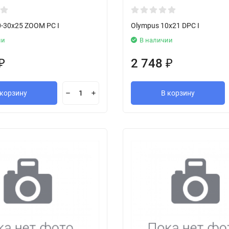
0-30x25 ZOOM PC I
Olympus 10x21 DPC I
ии
В наличии
2 748
₽
₽
 корзину
В корзину