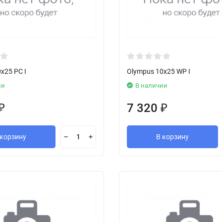
x25 PC I
Olympus 10x25 WP I
ии
В наличии
7 320
₽
₽
 корзину
В корзину