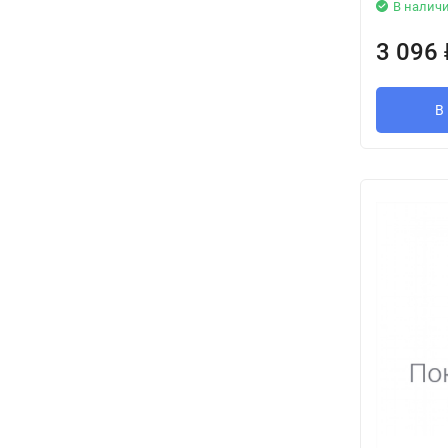
В налич
3 096
В