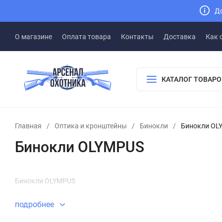
До
О магазине
Оплата товара
Контакты
Доставка
Как 
КАТАЛОГ ТОВАРО
Главная
/
Оптика и кронштейны
/
Бинокли
/
Бинокли OL
Бинокли OLYMPUS
Бинокли OLYMPUS
подробнее