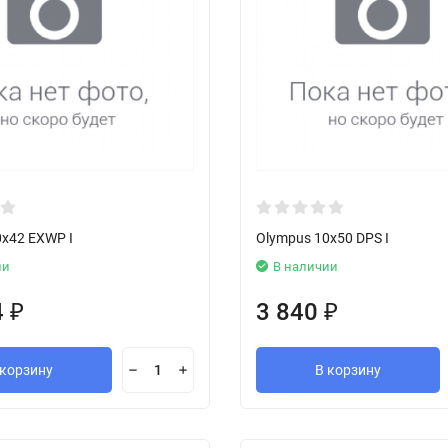
0x42 EXWP I
Olympus 10x50 DPS I
ии
В наличии
4
3 840
₽
₽
 корзину
В корзину