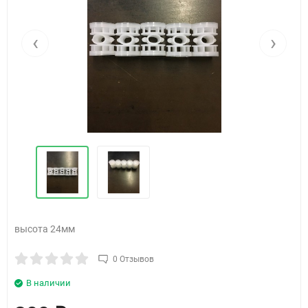
‹
›
высота 24мм
0 Отзывов
В наличии