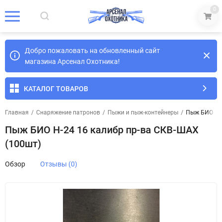
0
Добро пожаловать на обновленный сайт
магазина Арсенал Охотника!
КАТАЛОГ ТОВАРОВ
Главная
/
Снаряжение патронов
/
Пыжи и пыж-контейнеры
/
Пыж БИО H-2
Пыж БИО H-24 16 калибр пр-ва СКВ-ШАХ
(100шт)
Обзор
Отзывы (0)