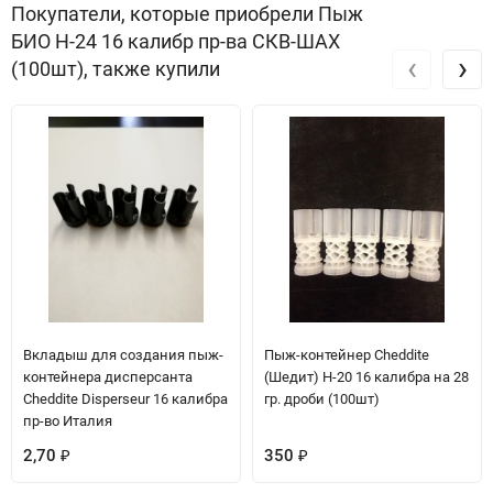
Покупатели, которые приобрели Пыж
БИО H-24 16 калибр пр-ва СКВ-ШАХ
‹
›
(100шт), также купили
Вкладыш для создания пыж-
Пыж-контейнер Cheddite
контейнера дисперсанта
(Шедит) H-20 16 калибра на 28
Cheddite Disperseur 16 калибра
гр. дроби (100шт)
пр-во Италия
2,70
350
₽
₽