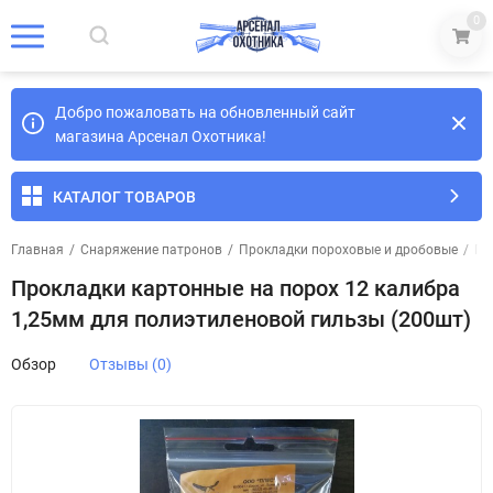
0
Добро пожаловать на обновленный сайт
магазина Арсенал Охотника!
КАТАЛОГ ТОВАРОВ
Главная
/
Снаряжение патронов
/
Прокладки пороховые и дробовые
/
Пр
Прокладки картонные на порох 12 калибра
1,25мм для полиэтиленовой гильзы (200шт)
Обзор
Отзывы (0)