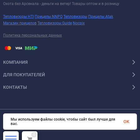
Охота без Арсенала - деньги на ветер! Товары оптом и в розницу
Тепловизоры HTI
Прицелы NNPO
Тепловизоры
Прицелы Atak
Магазин прицелов
Тепловизоры Guide
Nocpix
Политика персональных данных
КОМПАНИЯ
ДЛЯ ПОКУПАТЕЛЕЙ
КОНТАКТЫ
Мы используем файлы cookie, чтобы сайт был лучше для
Тепловизоры Pulsar
© 2026 Арсенал Охотника ру. Все права защищены
OK
вас.
0