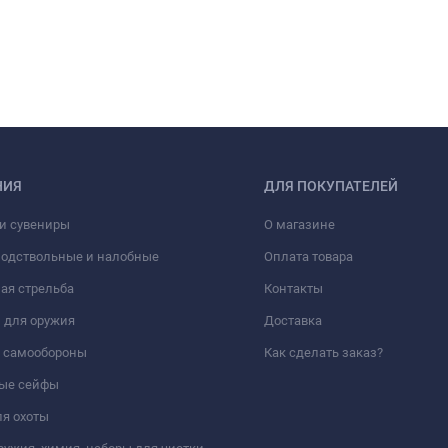
НИЯ
ДЛЯ ПОКУПАТЕЛЕЙ
и сувениры
О магазине
подствольные и налобные
Оплата товара
ая стрельба
Контакты
 для оружия
Доставка
а самообороны
Как сделать заказ?
ые сейфы
я охоты