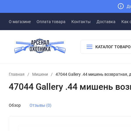
До
О магазине
Оплата товара
Контакты
Доставка
Как 
КАТАЛОГ ТОВАРО
Главная
/
Мишени
/
47044 Gallery .44 мишень возвратная,
47044 Gallery .44 мишень во
Обзор
Отзывы (0)