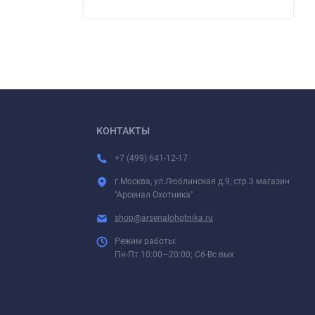
КОНТАКТЫ
+7 (499) 641-12-17
г.Москва, ул.Люблинская д.9, стр.3 магазин
"Арсенал Охотника"
shop@arsenalohotnika.ru
Режим работы:
Пн-Пт 10:00—20:00; Сб-Вс вых