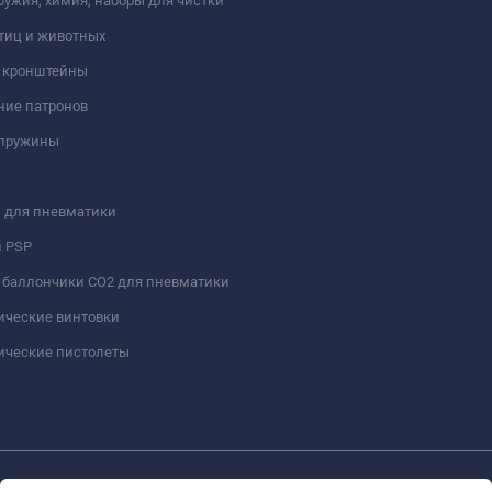
ружия, химия, наборы для чистки
тиц и животных
и кронштейны
ние патронов
 пружины
 для пневматики
и PSP
 баллончики СО2 для пневматики
ические винтовки
ические пистолеты