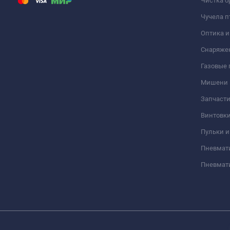
Чистка о
Чучела п
Оптика 
Снаряже
Газовые
Мишени
Запчасти
Винтовк
Пульки и
Пневмат
Пневмат