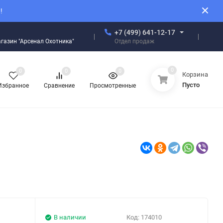
!
+7 (499) 641-12-17
Отдел продаж
магазин "Арсенал Охотника"
0
0
0
0
Корзина
Пусто
Избранное
Сравнение
Просмотренные
В наличии
Код:
174010