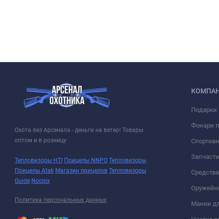
КОМПА
Подарки 
Фонари 
Охота без Арсенала - деньги на ветер! Товары
оптом и в розницу
Спортивн
Запчасти
Тепловизоры HTI
Прицелы NNPO
Тепловизоры
Прицелы Atak
Магазин прицелов
Тепловизоры
Средств
Guide
Nocpix
Оружейн
Политика персональных данных
Манки дл