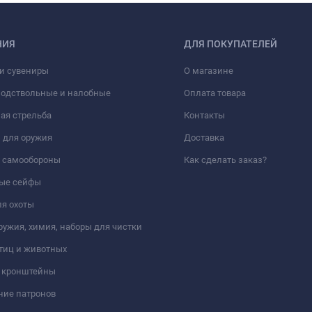
НИЯ
ДЛЯ ПОКУПАТЕЛЕЙ
и сувениры
О магазине
подствольные и налобные
Оплата товара
ая стрельба
Контакты
 для оружия
Доставка
а самообороны
Как сделать заказ?
ые сейфы
я охоты
ружия, химия, наборы для чистки
тиц и животных
и кронштейны
ние патронов