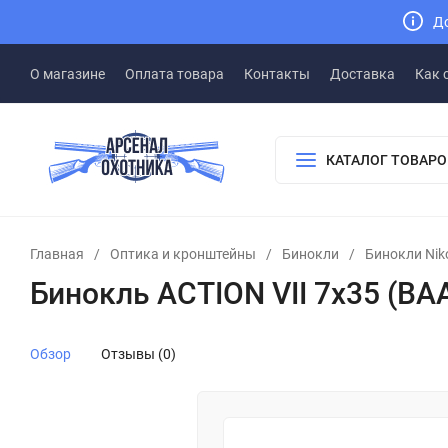
До
О магазине
Оплата товара
Контакты
Доставка
Как 
КАТАЛОГ ТОВАРО
Главная
/
Оптика и кронштейны
/
Бинокли
/
Бинокли Nik
Бинокль ACTION VII 7х35 (BA
Обзор
Отзывы (0)