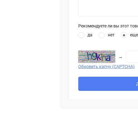
Рекомендуете ли вы этот тов
да
нет
еще
→
Обновить капчу (CAPTCHA)