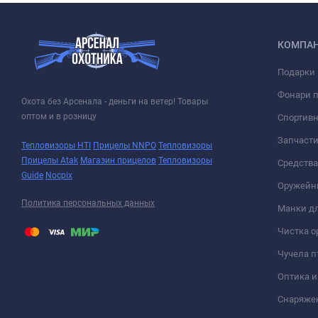
КОМПА
Подарки 
Фонари 
Охота без Арсенала - деньги на ветер! Товары
оптом и в розницу
Спортивн
Запчасти
Тепловизоры HTI
Прицелы NNPO
Тепловизоры
Прицелы Atak
Магазин прицелов
Тепловизоры
Средств
Guide
Nocpix
Оружейн
Политика персональных данных
Манки дл
Чистка о
Чучела п
Оптика 
Снаряже