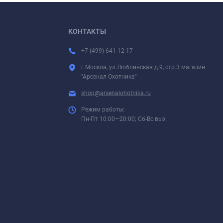
КОНТАКТЫ
+7 (499) 641-12-17
г.Москва, ул.Люблинская д.9, стр.3 магазин
"Арсенал Охотника"
shop@arsenalohotnika.ru
Режим работы:
Пн-Пт 10:00—20:00; Сб-Вс вых