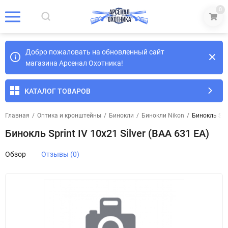
0
Добро пожаловать на обновленный сайт
магазина Арсенал Охотника!
КАТАЛОГ ТОВАРОВ
Главная
/
Оптика и кронштейны
/
Бинокли
/
Бинокли Nikon
/
Бинокль Spri
Бинокль Sprint IV 10x21 Silver (BAA 631 EA)
Обзор
Отзывы (0)