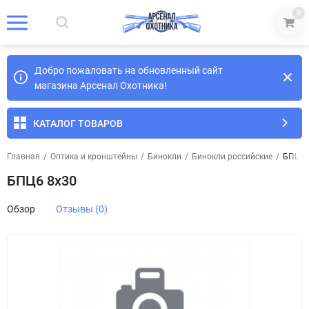
0
Добро пожаловать на обновленный сайт
магазина Арсенал Охотника!
КАТАЛОГ ТОВАРОВ
Главная
/
Оптика и кронштейны
/
Бинокли
/
Бинокли российские
/
БПЦ6 
БПЦ6 8х30
Обзор
Отзывы (0)