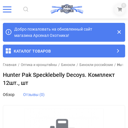
0
Добро пожаловать на обновленный сайт
магазина Арсенал Охотника!
КАТАЛОГ ТОВАРОВ
Главная
/
Оптика и кронштейны
/
Бинокли
/
Бинокли российские
/
Hunter
Hunter Pak Specklebelly Decoys. Комплект
12шт., шт
Обзор
Отзывы (0)