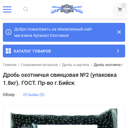
0
Добро пожаловать на обновленный сайт
магазина Арсенал Охотника!
КАТАЛОГ ТОВАРОВ
Главная
/
Снаряжение патронов
/
Дробь и картечь
/
Дробь охотничья сви
Дробь охотничья свинцовая №2 (упаковка
1.8кг). ГОСТ. Пр-во г.Бийск
Обзор
Отзывы (0)