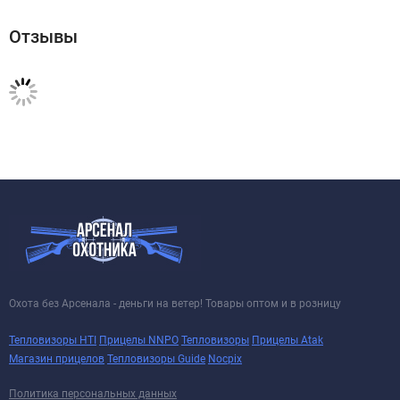
Отзывы
Охота без Арсенала - деньги на ветер! Товары оптом и в розницу
Тепловизоры HTI
Прицелы NNPO
Тепловизоры
Прицелы Atak
Магазин прицелов
Тепловизоры Guide
Nocpix
Политика персональных данных