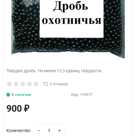
Твёрдая дробь. Не менее 12,5 едениц твёрдости.
0 Отзывов
В наличии
Код:
170977
900
₽
Количество: