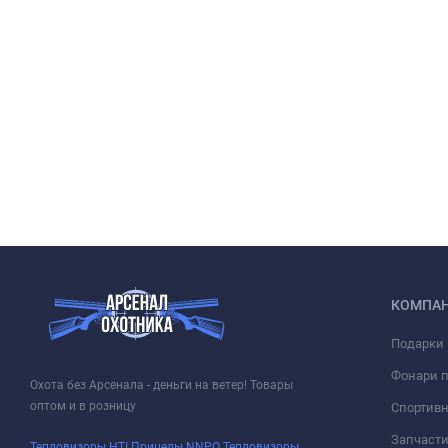
КОМПА
Подарки 
Фонари 
Охота без Арсенала - деньги на ветер! Товары
оптом и в розницу
Спортивн
Запчасти
Тепловизоры HTI
Прицелы NNPO
Тепловизоры