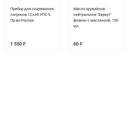
Прибор для снаряжения
Масло оружейное
патронов 12 клб УПС-5.
нейтральное "Беркут"
Пр-во Россия
флакон с масленкой, 150
мл.
1 550
60
₽
₽