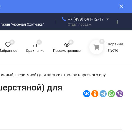
!
+7 (499) 641-12-17
Отдел продаж
магазин "Арсенал Охотника"
0
0
0
0
Корзина
Пусто
Избранное
Сравнение
Просмотренные
етинный, шерстяной) для чистки стволов нарезного ору
шерстяной) для