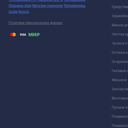
Прицелы Atak
Магазин прицелов
Тепловизоры
Средств
Guide
Nocpix
Оружейн
Политика персональных данных
Манки дл
Чистка о
Чучела п
Оптика 
Снаряже
Газовые
Мишени
Запчасти
Винтовк
Пульки и
Пневмат
Пневмат