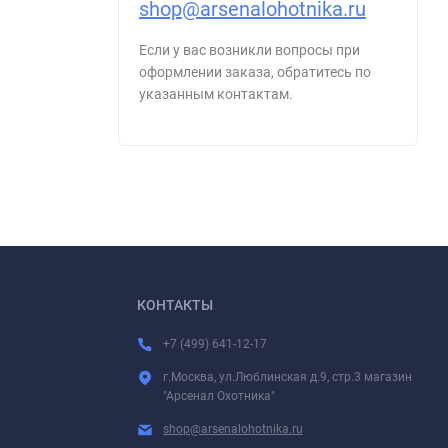
shop@arsenalohotnika.ru
Если у вас возникли вопросы при
оформлении заказа, обратитесь по
указанным контактам.
КОНТАКТЫ
+7 (499) 641-12-17
г.Москва, ул.Люблинская д.9, стр.3 магазин
"Арсенал Охотника"
shop@arsenalohotnika.ru