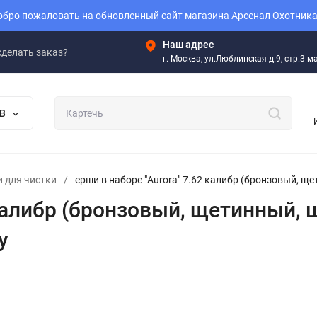
бро пожаловать на обновленный сайт магазина Арсенал Охотника
Наш адрес
сделать заказ?
г. Москва, ул.Люблинская д.9, стр.3 
В
 для чистки
/
ерши в наборе "Aurora" 7.62 калибр (бронзовый, щ
 калибр (бронзовый, щетинный, 
у