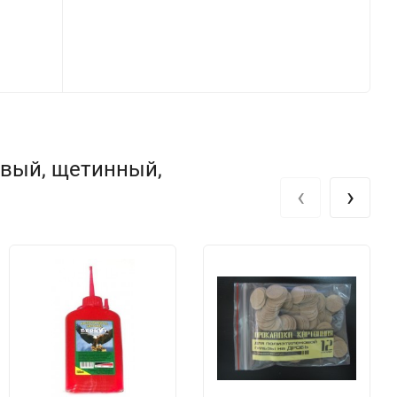
зовый, щетинный,
‹
›