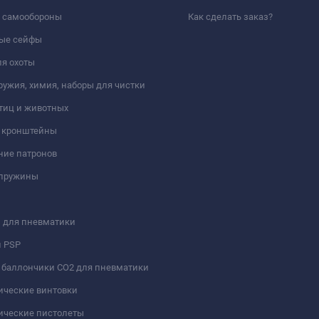
а самообороны
Как сделать заказ?
ые сейфы
я охоты
ружия, химия, наборы для чистки
тиц и животных
и кронштейны
ние патронов
 пружины
 для пневматики
и PSP
 баллончики СО2 для пневматики
ические винтовки
ические пистолеты