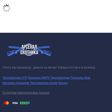
Охота без Арсенала - деньги на ветер! Товары оптом и в розницу
Тепловизоры HTI
Прицелы NNPO
Тепловизоры
Прицелы Atak
Магазин прицелов
Тепловизоры Guide
Nocpix
Политика персональных данных