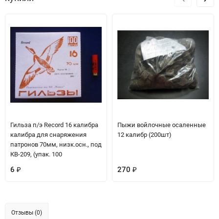
Гильза п/э Record 16 калибра
Пыжи войлочные осаленные
калибра для снаряжения
12 калибр (200шт)
патронов 70мм, низк.осн., под
КВ-209, (упак. 100
6
270
₽
₽
Отзывы (0)