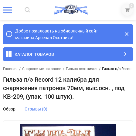
0
Добро пожаловать на обновленный сайт
магазина Арсенал Охотника!
КАТАЛОГ ТОВАРОВ
Главная
/
Снаряжение патронов
/
Гильза охотничья
/
Гильза п/э Record 1
Гильза п/э Record 12 калибра для
снаряжения патронов 70мм, выс.осн. , под
КВ-209, (упак. 100 штук).
Обзор
Отзывы (0)