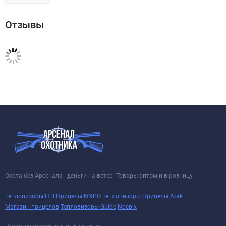
Отзывы
Охота без Арсенала - деньги на ветер! Товары оптом и в розницу
Тепловизоры HTI
Прицелы NNPO
Тепловизоры
Прицелы Atak
Магазин прицелов
Тепловизоры Guide
Nocpix