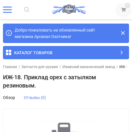
0
Добро пожаловать на обновленный сайт
магазина Арсенал Охотника!
КАТАЛОГ ТОВАРОВ
Главная
/
Запчасти для оружия
/
Ижевский механический завод
/
ИЖ-18.
ИЖ-18. Приклад орех с затылком
резиновым.
Обзор
Отзывы (0)