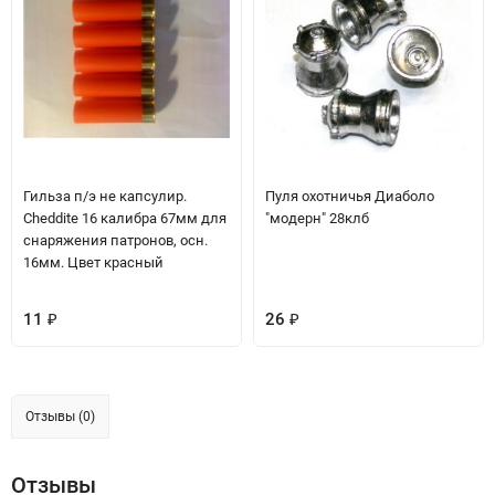
Гильза п/э не капсулир.
Пуля охотничья Диаболо
Cheddite 16 калибра 67мм для
"модерн" 28клб
снаряжения патронов, осн.
16мм. Цвет красный
11
26
₽
₽
Отзывы (0)
Отзывы