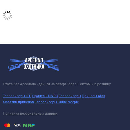
Охота без Арсенала - деньги на ветер! Товары оптом и в розницу
Тепловизоры HTI
Прицелы NNPO
Тепловизоры
Прицелы Atak
Магазин прицелов
Тепловизоры Guide
Nocpix
Политика персональных данных