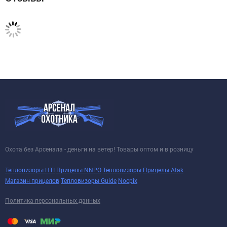
Охота без Арсенала - деньги на ветер! Товары оптом и в розницу
Тепловизоры HTI
Прицелы NNPO
Тепловизоры
Прицелы Atak
Магазин прицелов
Тепловизоры Guide
Nocpix
Политика персональных данных