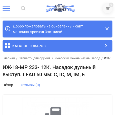
0
Добро пожаловать на обновленный сайт
магазина Арсенал Охотника!
КАТАЛОГ ТОВАРОВ
Главная
/
Запчасти для оружия
/
Ижевский механический завод
/
ИЖ-18-М
ИЖ-18-МР 233- 12К. Насадок дульный
выступ. LEAD 50 мм: C, IC, M, IM, F.
Обзор
Отзывы (0)