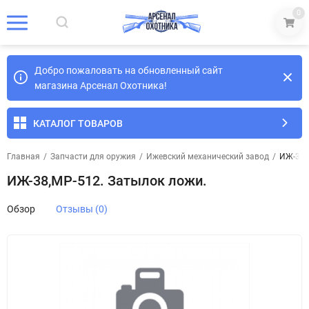
0
Добро пожаловать на обновленный сайт
магазина Арсенал Охотника!
КАТАЛОГ ТОВАРОВ
Главная
/
Запчасти для оружия
/
Ижевский механический завод
/
ИЖ-38,
ИЖ-38,МР-512. Затылок ложи.
Обзор
Отзывы (0)