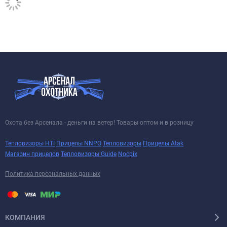
Охота без Арсенала - деньги на ветер! Товары оптом и в розницу
Тепловизоры HTI
Прицелы NNPO
Тепловизоры
Прицелы Atak
Магазин прицелов
Тепловизоры Guide
Nocpix
Политика персональных данных
КОМПАНИЯ