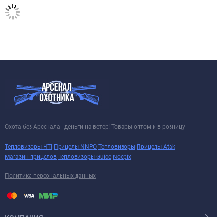
Охота без Арсенала - деньги на ветер! Товары оптом и в розницу
Тепловизоры HTI
Прицелы NNPO
Тепловизоры
Прицелы Atak
Магазин прицелов
Тепловизоры Guide
Nocpix
Политика персональных данных