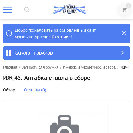
0
Добро пожаловать на обновленный сайт
магазина Арсенал Охотника!
КАТАЛОГ ТОВАРОВ
Главная
/
Запчасти для оружия
/
Ижевский механический завод
/
ИЖ-43. 
ИЖ-43. Антабка ствола в сборе.
Обзор
Отзывы (0)