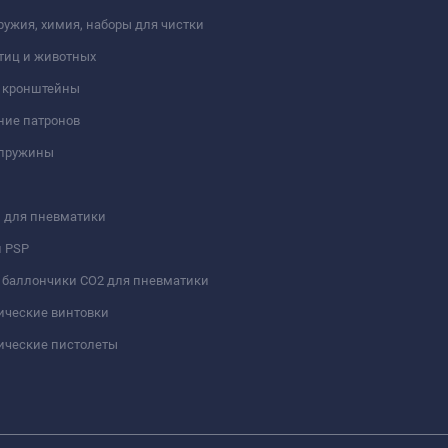
ружия, химия, наборы для чистки
тиц и животных
и кронштейны
ние патронов
 пружины
 для пневматики
и PSP
 баллончики СО2 для пневматики
ические винтовки
ические пистолеты