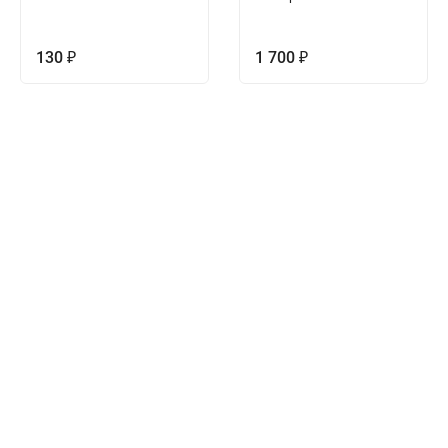
130
1 700
₽
₽