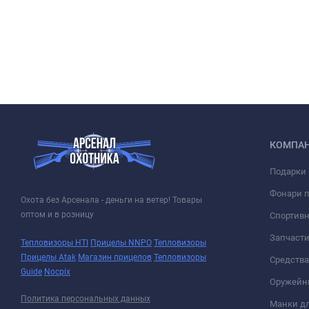
КОМПА
Подарки 
Фонари 
Охота без Арсенала - деньги на ветер! Товары
оптом и в розницу
Спортивн
Запчасти
Тепловизоры HTI
Прицелы NNPO
Тепловизоры
Прицелы Atak
Магазин прицелов
Тепловизоры
Средств
Guide
Nocpix
Оружейн
Политика персональных данных
Манки дл