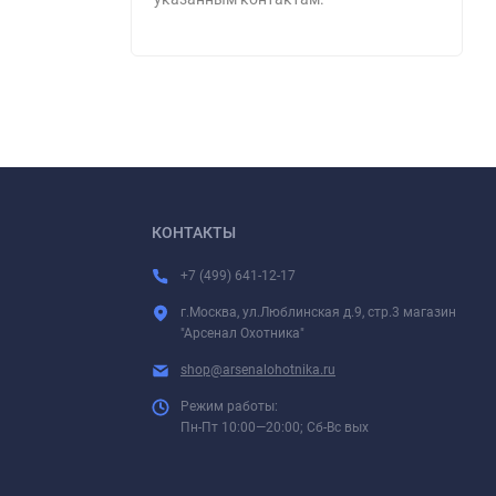
КОНТАКТЫ
+7 (499) 641-12-17
г.Москва, ул.Люблинская д.9, стр.3 магазин
"Арсенал Охотника"
shop@arsenalohotnika.ru
Режим работы:
Пн-Пт 10:00—20:00; Сб-Вс вых