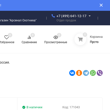
!
+7 (499) 641-12-17
Отдел продаж
магазин "Арсенал Охотника"
0
0
0
0
Корзина
Пусто
Избранное
Сравнение
Просмотренные
оссия.
В наличии
Код:
171043