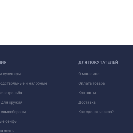
НИЯ
ДЛЯ ПОКУПАТЕЛЕЙ
и сувениры
О магазине
подствольные и налобные
Оплата товара
ая стрельба
Контакты
 для оружия
Доставка
а самообороны
Как сделать заказ?
ые сейфы
я охоты