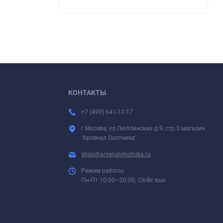
КОНТАКТЫ
+7 (499) 641-12-17
г.Москва, ул.Люблинская д.9, стр.3 магазин
"Арсенал Охотника"
shop@arsenalohotnika.ru
Режим работы:
Пн-Пт 10:00—20:00; Сб-Вс вых