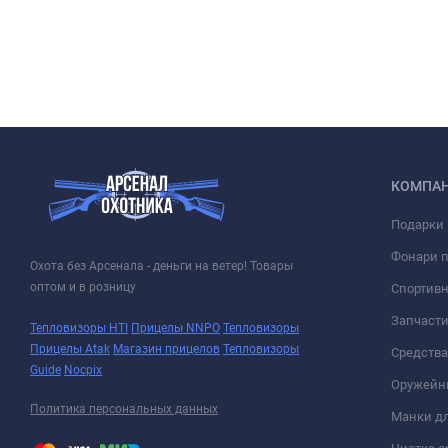
КОМПА
Подарки 
Фонари 
Охота без Арсенала - деньги на ветер! Товары
оптом и в розницу
Спортивн
Запчасти
Тепловизоры HTI
Прицелы NNPO
Тепловизоры
Прицелы Atak
Магазин прицелов
Тепловизоры
Средств
Guide
Nocpix
Оружейн
Политика персональных данных
Манки дл