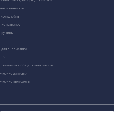
ружия, химия, наборы для чистки
тиц и животных
и кронштейны
ние патронов
 пружины
 для пневматики
и PSP
 баллончики СО2 для пневматики
ические винтовки
ические пистолеты