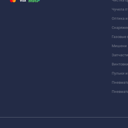
Чистка о
Чучела п
Оптика 
Снаряже
Газовые
Мишени
Запчасти
Винтовк
Пульки и
Пневмат
Пневмат