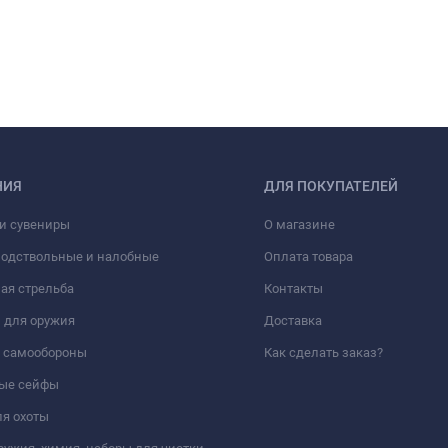
НИЯ
ДЛЯ ПОКУПАТЕЛЕЙ
и сувениры
О магазине
подствольные и налобные
Оплата товара
ая стрельба
Контакты
 для оружия
Доставка
а самообороны
Как сделать заказ?
ые сейфы
я охоты