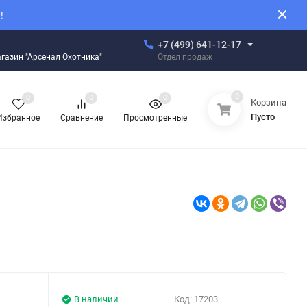
!
+7 (499) 641-12-17
Отдел продаж
магазин "Арсенал Охотника"
0
0
0
0
Корзина
Пусто
Избранное
Сравнение
Просмотренные
В наличии
Код:
17203