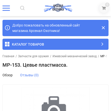
0
Добро пожаловать на обновленный сайт
магазина Арсенал Охотника!
КАТАЛОГ ТОВАРОВ
Главная
/
Запчасти для оружия
/
Ижевский механический завод
/
МР-153
МР-153. Цевье пластмасса.
Обзор
Отзывы (0)