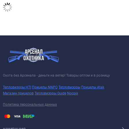
Охота без Арсенала - деньги на ветер! Товары оптом и в розницу
Тепловизоры HTI
Прицелы NNPO
Тепловизоры
Прицелы Atak
Магазин прицелов
Тепловизоры Guide
Nocpix
Политика персональных данных