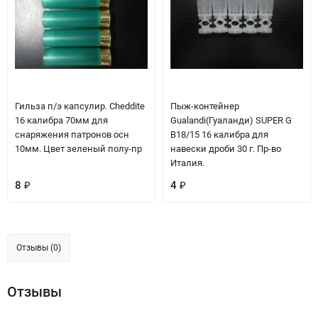
Гильза п/э капсулир. Сheddite
Пыж-контейнер
16 калибра 70мм для
Gualandi(Гуаланди) SUPER G
снаряжения патронов осн
B18/15 16 калибра для
10мм. Цвет зеленый полу-пр
навески дроби 30 г. Пр-во
Италия.
8
4
₽
₽
Отзывы (0)
Отзывы