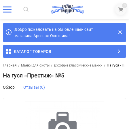
0
Добро пожаловать на обновленный сайт
магазина Арсенал Охотника!
КАТАЛОГ ТОВАРОВ
Главная
/
Манки для охоты
/
Духовые классические манки
/
На гуся «Пр
На гуся «Престиж» №5
Обзор
Отзывы (0)