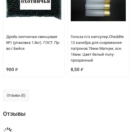
Дробь охотничья свинцовая
Гильза п/э капсулир.Сheddite
№1 (упаковка 1.8кг). ГОСТ. Пр-
12 калибра для снаряжения
во г.Бийск
патронов 76мм Магнум, осн.
16мм. Цвет белый полу-
прозрачный
900
8,50
₽
₽
Отзывы (0)
Отзывы