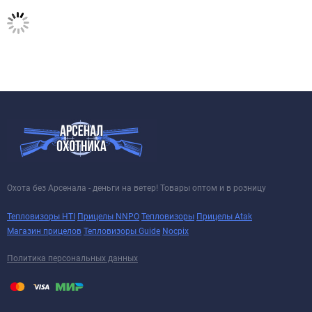
Охота без Арсенала - деньги на ветер! Товары оптом и в розницу
Тепловизоры HTI
Прицелы NNPO
Тепловизоры
Прицелы Atak
Магазин прицелов
Тепловизоры Guide
Nocpix
Политика персональных данных