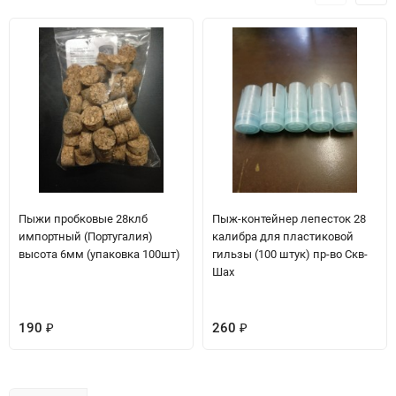
Пыжи пробковые 28клб
Пыж-контейнер лепесток 28
импортный (Португалия)
калибра для пластиковой
высота 6мм (упаковка 100шт)
гильзы (100 штук) пр-во Скв-
Шах
190
260
₽
₽