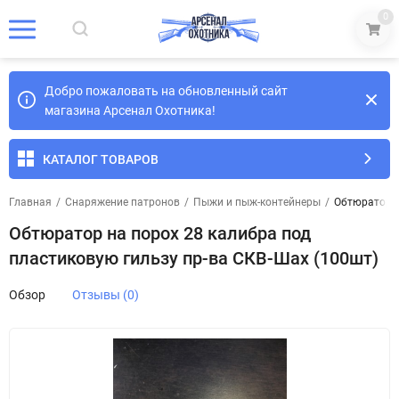
0
Добро пожаловать на обновленный сайт
магазина Арсенал Охотника!
КАТАЛОГ ТОВАРОВ
Главная
/
Снаряжение патронов
/
Пыжи и пыж-контейнеры
/
Обтюратор н
Обтюратор на порох 28 калибра под
пластиковую гильзу пр-ва СКВ-Шах (100шт)
Обзор
Отзывы (0)