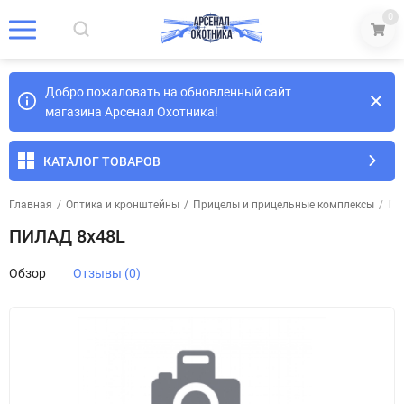
0
Добро пожаловать на обновленный сайт
магазина Арсенал Охотника!
КАТАЛОГ ТОВАРОВ
Главная
/
Оптика и кронштейны
/
Прицелы и прицельные комплексы
/
Пр
ПИЛАД 8х48L
Обзор
Отзывы (0)