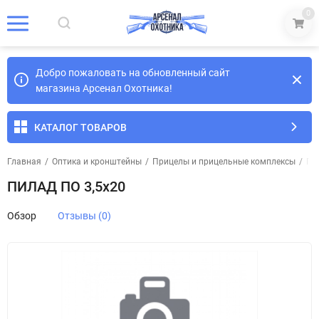
0
Добро пожаловать на обновленный сайт
магазина Арсенал Охотника!
КАТАЛОГ ТОВАРОВ
Главная
/
Оптика и кронштейны
/
Прицелы и прицельные комплексы
/
Пр
ПИЛАД ПО 3,5х20
Обзор
Отзывы (0)