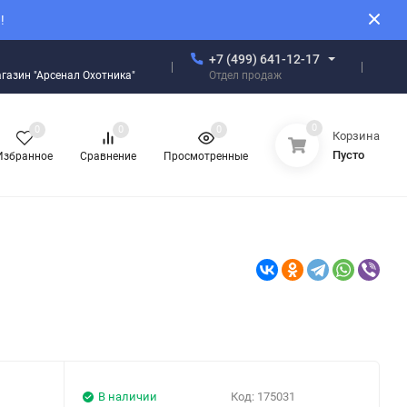
!
+7 (499) 641-12-17
Отдел продаж
магазин "Арсенал Охотника"
0
0
0
0
Корзина
Пусто
Избранное
Сравнение
Просмотренные
В наличии
Код:
175031