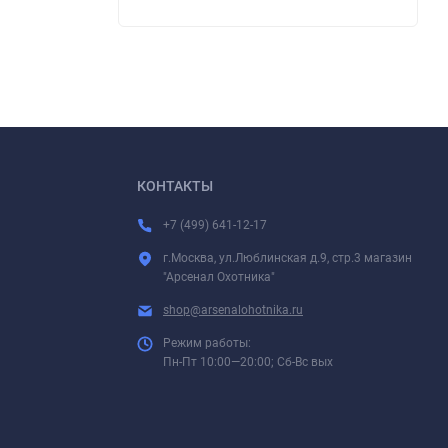
КОНТАКТЫ
+7 (499) 641-12-17
г.Москва, ул.Люблинская д.9, стр.3 магазин
"Арсенал Охотника"
shop@arsenalohotnika.ru
Режим работы:
Пн-Пт 10:00—20:00; Сб-Вс вых