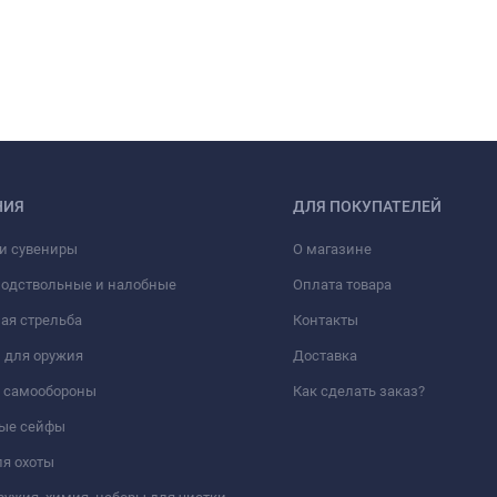
НИЯ
ДЛЯ ПОКУПАТЕЛЕЙ
и сувениры
О магазине
подствольные и налобные
Оплата товара
ая стрельба
Контакты
 для оружия
Доставка
а самообороны
Как сделать заказ?
ые сейфы
я охоты