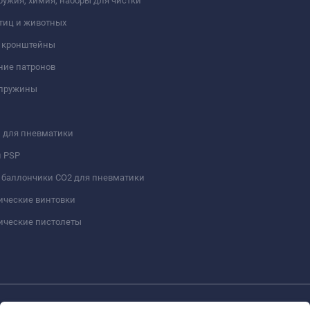
ружия, химия, наборы для чистки
тиц и животных
и кронштейны
ние патронов
 пружины
 для пневматики
и PSP
 баллончики СО2 для пневматики
ические винтовки
ические пистолеты