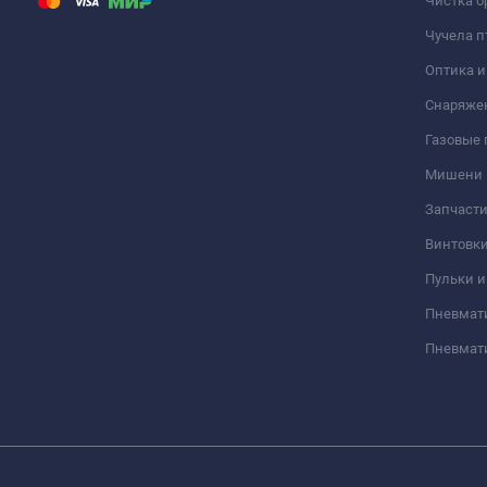
Чистка о
Чучела п
Оптика 
Снаряже
Газовые
Мишени
Запчасти
Винтовк
Пульки и
Пневмат
Пневмат