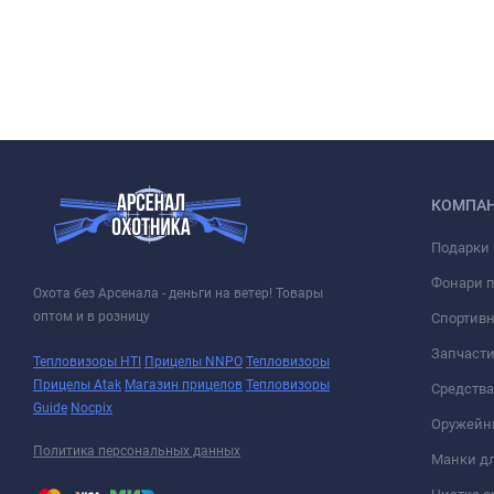
КОМПА
Подарки 
Фонари 
Охота без Арсенала - деньги на ветер! Товары
оптом и в розницу
Спортивн
Запчасти
Тепловизоры HTI
Прицелы NNPO
Тепловизоры
Прицелы Atak
Магазин прицелов
Тепловизоры
Средств
Guide
Nocpix
Оружейн
Политика персональных данных
Манки дл