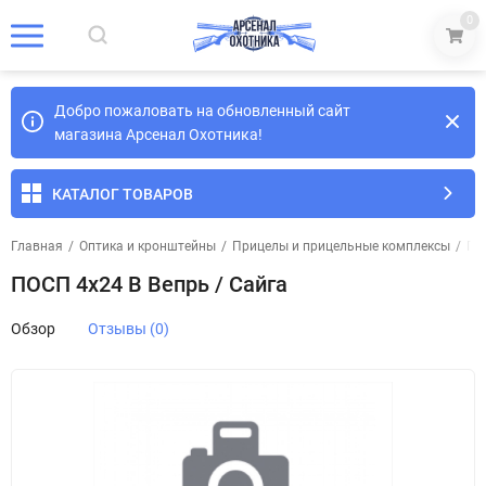
0
Добро пожаловать на обновленный сайт
магазина Арсенал Охотника!
КАТАЛОГ ТОВАРОВ
Главная
/
Оптика и кронштейны
/
Прицелы и прицельные комплексы
/
Пр
ПОСП 4х24 В Вепрь / Сайга
Обзор
Отзывы (0)