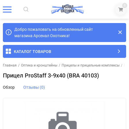
0
Добро пожаловать на обновленный сайт
магазина Арсенал Охотника!
КАТАЛОГ ТОВАРОВ
Главная
/
Оптика и кронштейны
/
Прицелы и прицельные комплексы
/
Пр
Прицел ProStaff 3-9х40 (BRA 40103)
Обзор
Отзывы (0)