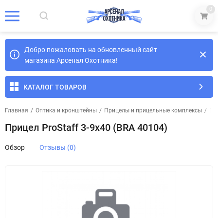
0
Добро пожаловать на обновленный сайт
магазина Арсенал Охотника!
КАТАЛОГ ТОВАРОВ
Главная
/
Оптика и кронштейны
/
Прицелы и прицельные комплексы
/
Пр
Прицел ProStaff 3-9х40 (BRA 40104)
Обзор
Отзывы (0)