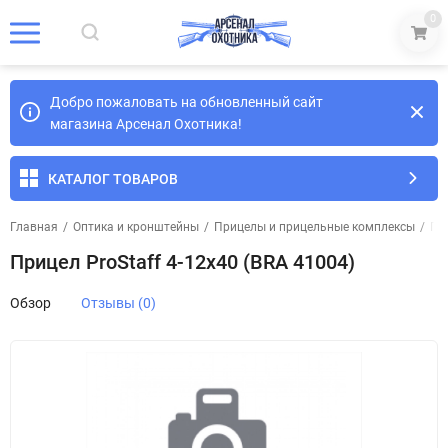
0
Добро пожаловать на обновленный сайт
магазина Арсенал Охотника!
КАТАЛОГ ТОВАРОВ
Главная
/
Оптика и кронштейны
/
Прицелы и прицельные комплексы
/
Пр
Прицел ProStaff 4-12х40 (BRA 41004)
Обзор
Отзывы (0)