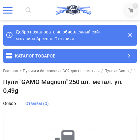
0
Добро пожаловать на обновленный сайт
магазина Арсенал Охотника!
КАТАЛОГ ТОВАРОВ
Главная
/
Пульки и баллончики СО2 для пневматики
/
Пульки Gamo
/
Пул
Пули "GAMO Magnum" 250 шт. метал. уп.
0,49g
Обзор
Отзывы (0)