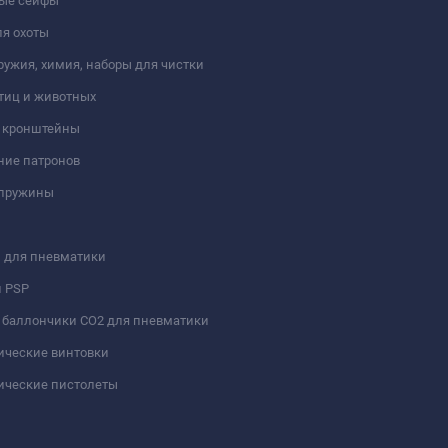
ые сейфы
я охоты
ружия, химия, наборы для чистки
тиц и животных
и кронштейны
ние патронов
 пружины
 для пневматики
и PSP
 баллончики СО2 для пневматики
ические винтовки
ические пистолеты