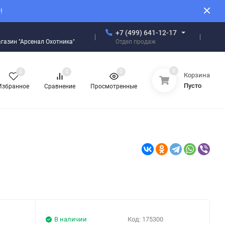
!
+7 (499) 641-12-17
Отдел продаж
магазин "Арсенал Охотника"
0
0
0
0
Корзина
Пусто
Избранное
Сравнение
Просмотренные
В наличии
Код:
175300