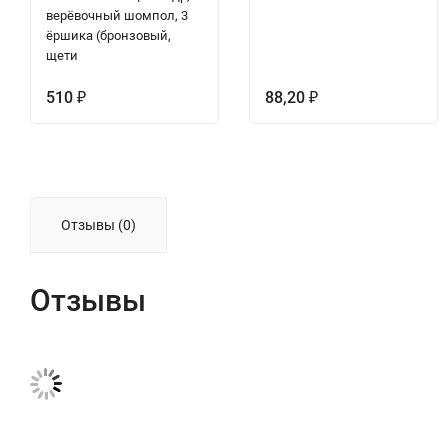
верёвочный шомпол, 3
ёршика (бронзовый,
щети
510
88,20
₽
₽
Отзывы (0)
Отзывы