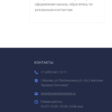
оформлении заказа, обратитесь по
указанным контактам.
КОНТАКТЫ
+7 (499) 641-12-17
г.Москва, ул.Люблинская д.9, стр.3 магазин
"Арсенал Охотника"
shop@arsenalohotnika.ru
Режим работы:
Пн-Пт 10:00—20:00; Сб-Вс вых