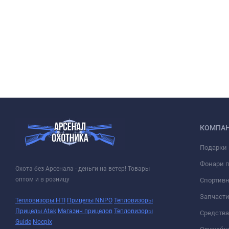
КОМПА
Подарки 
Фонари 
Охота без Арсенала - деньги на ветер! Товары
оптом и в розницу
Спортивн
Запчасти
Тепловизоры HTI
Прицелы NNPO
Тепловизоры
Прицелы Atak
Магазин прицелов
Тепловизоры
Средств
Guide
Nocpix