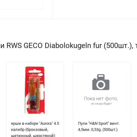
 RWS GECO Diabolokugeln fur (500шт.),
ерши в наборе "Aurora" 4.5
Пули "H&N Sport" винт.
калибр (бронзовый,
4,5мм. 0,53g. (500шт.)
щетинный, шерстяной)