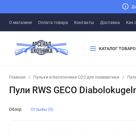
До
О магазине
Оплата товара
Контакты
Доставка
Как 
КАТАЛОГ ТОВАРО
Главная
/
Пульки и баллончики СО2 для пневматики
/
Пул
Пули RWS GECO Diabolokugeln
Обзор
Отзывы (0)