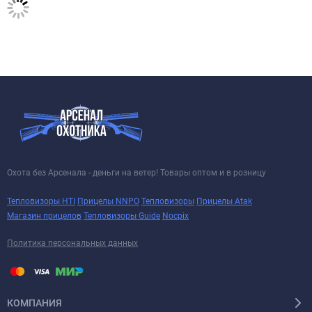
Охота без Арсенала - деньги на ветер! Товары оптом и в розницу
Тепловизоры HTI
Прицелы NNPO
Тепловизоры
Прицелы Atak
Магазин прицелов
Тепловизоры Guide
Nocpix
Политика персональных данных
КОМПАНИЯ