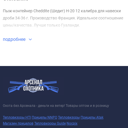
Пыж-контейнер Cheddite (Шедит) H-20 12 калибра для навески
дроби 34-36 г. Производство Франция. Идеальное соотношение
цены/качества. Лучше только Гуаланди.
подробнее
Охота без Арсенала - деньги на ветер! Товары оптом и в розницу
Тепловизоры HTI
Прицелы NNPO
Тепловизоры
Прицелы Atak
Магазин прицелов
Тепловизоры Guide
Nocpix