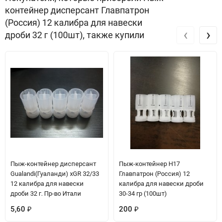
контейнер дисперсант Главпатрон
(Россия) 12 калибра для навески
‹
›
дроби 32 г (100шт), также купили
Пыж-контейнер дисперсант
Пыж-контейнер Н17
Gualandi(Гуаланди) xGR 32/33
Главпатрон (Россия) 12
12 калибра для навески
калибра для навески дроби
дроби 32 г. Пр-во Итали
30-34 гр (100шт)
5,60
200
₽
₽