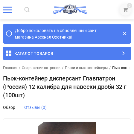
0
Добро пожаловать на обновленный сайт
магазина Арсенал Охотника!
КАТАЛОГ ТОВАРОВ
Главная
/
Снаряжение патронов
/
Пыжи и пыж-контейнеры
/
Пыж-контейн
Пыж-контейнер дисперсант Главпатрон
(Россия) 12 калибра для навески дроби 32 г
(100шт)
Обзор
Отзывы (0)