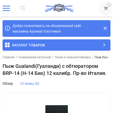
0
Добро пожаловать на обновленный сайт
магазина Арсенал Охотника!
КАТАЛОГ ТОВАРОВ
Главная
/
Снаряжение патронов
/
Пыжи и пыж-контейнеры
/
Пыж Gualand
Пыж Gualandi(Гуаланди) с обтюратором
BRP-14 (H-14 Био) 12 калибр. Пр-во Италия.
Обзор
Отзывы (0)