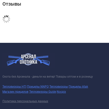
Отзывы
Охота без Арсенала - деньги на ветер! Товары оптом и в розницу
Тепловизоры HTI
Прицелы NNPO
Тепловизоры
Прицелы Atak
Магазин прицелов
Тепловизоры Guide
Nocpix
Политика персональных данных