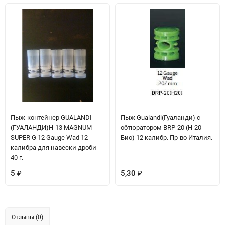
Пыж-контейнер GUALANDI
Пыж Gualandi(Гуаланди) с
(ГУАЛАНДИ)Н-13 MAGNUM
обтюратором BRP-20 (H-20
SUPER G 12 Gauge Wad 12
Био) 12 калибр. Пр-во Италия.
калибра для навески дроби
40 г.
5
5,30
₽
₽
Отзывы (0)