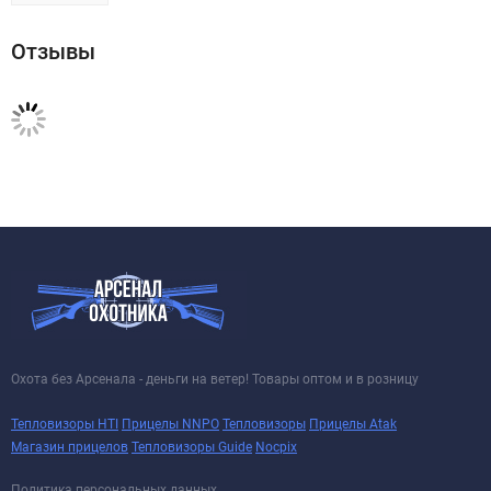
Отзывы
Охота без Арсенала - деньги на ветер! Товары оптом и в розницу
Тепловизоры HTI
Прицелы NNPO
Тепловизоры
Прицелы Atak
Магазин прицелов
Тепловизоры Guide
Nocpix
Политика персональных данных