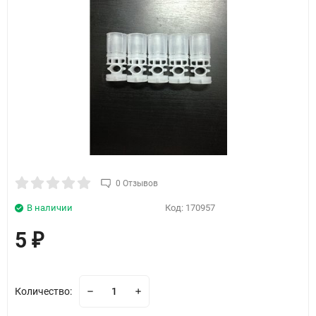
0 Отзывов
В наличии
Код:
170957
5
₽
Количество: