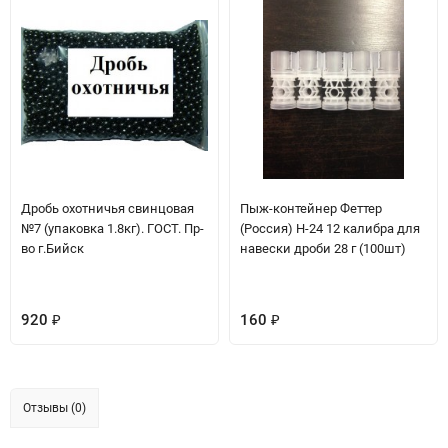
Дробь охотничья свинцовая
Пыж-контейнер Феттер
№7 (упаковка 1.8кг). ГОСТ. Пр-
(Россия) H-24 12 калибра для
во г.Бийск
навески дроби 28 г (100шт)
920
160
₽
₽
Отзывы (0)