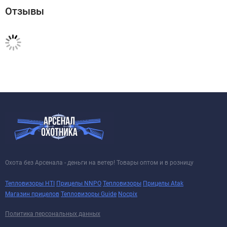
Отзывы
Охота без Арсенала - деньги на ветер! Товары оптом и в розницу
Тепловизоры HTI
Прицелы NNPO
Тепловизоры
Прицелы Atak
Магазин прицелов
Тепловизоры Guide
Nocpix
Политика персональных данных