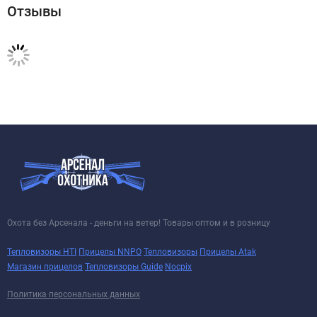
Отзывы
Охота без Арсенала - деньги на ветер! Товары оптом и в розницу
Тепловизоры HTI
Прицелы NNPO
Тепловизоры
Прицелы Atak
Магазин прицелов
Тепловизоры Guide
Nocpix
Политика персональных данных