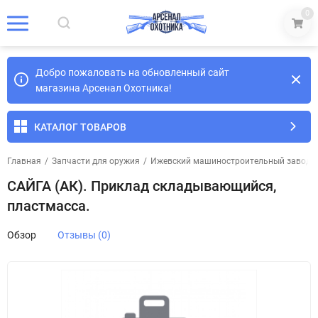
0
Добро пожаловать на обновленный сайт
магазина Арсенал Охотника!
КАТАЛОГ ТОВАРОВ
Главная
/
Запчасти для оружия
/
Ижевский машиностроительный завод
/
САЙГА (АК). Приклад складывающийся,
пластмасса.
Обзор
Отзывы (0)