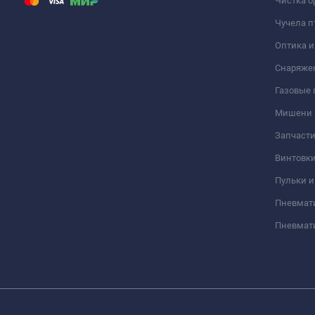
Чистка о
Чучела п
Оптика 
Снаряже
Газовые
Мишени
Запчасти
Винтовк
Пульки и
Пневмат
Пневмат