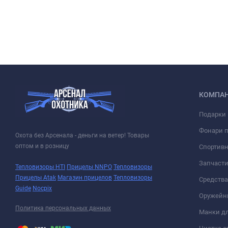
КОМПА
Подарки 
Фонари 
Охота без Арсенала - деньги на ветер! Товары
оптом и в розницу
Спортивн
Запчасти
Тепловизоры HTI
Прицелы NNPO
Тепловизоры
Прицелы Atak
Магазин прицелов
Тепловизоры
Средств
Guide
Nocpix
Оружейн
Политика персональных данных
Манки дл