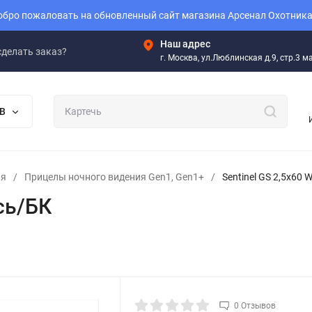
бро пожаловать на обновленный сайт магазина Арсенал Охотника
Наш адрес
сделать заказ?
г. Москва, ул.Люблинская д.9, стр.3 
В
ия
/
Прицелы ночного видения Gen1, Gen1+
/
Sentinel GS 2,5x60
сь/БК
0 Отзывов