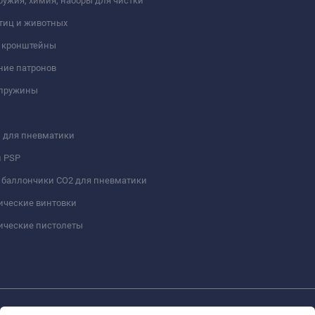
ружия, химия, наборы для чистки
тиц и животных
и кронштейны
ние патронов
 пружины
 для пневматики
и PSP
 баллончики СО2 для пневматики
ические винтовки
ические пистолеты