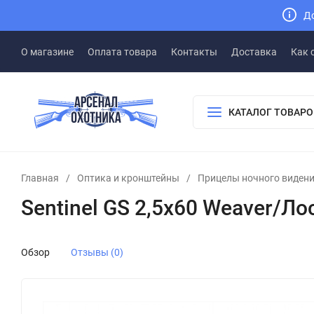
До
О магазине
Оплата товара
Контакты
Доставка
Как 
КАТАЛОГ ТОВАРО
Главная
/
Оптика и кронштейны
/
Прицелы ночного виден
Sentinel GS 2,5x60 Weaver/Ло
Обзор
Отзывы (0)