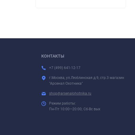
КОНТАКТЫ
+7 (499) 641-12-17
г.Москва, ул.Люблинская д.9, стр.3 магазин
"Арсенал Охотника"
shop@arsenalohotnika.ru
Режим работы:
Пн-Пт 10:00—20:00; Сб-Вс вых