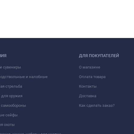
НИЯ
ДЛЯ ПОКУПАТЕЛЕЙ
и сувениры
О магазине
подствольные и налобные
Оплата товара
ая стрельба
Контакты
 для оружия
Доставка
а самообороны
Как сделать заказ?
ые сейфы
я охоты