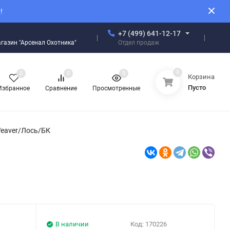
!
+7 (499) 641-12-17
Отдел продаж
магазин "Арсенал Охотника"
0
0
0
0
Корзина
Пусто
Избранное
Сравнение
Просмотренные
 Weaver/Лось/БК
В наличии
Код:
170226