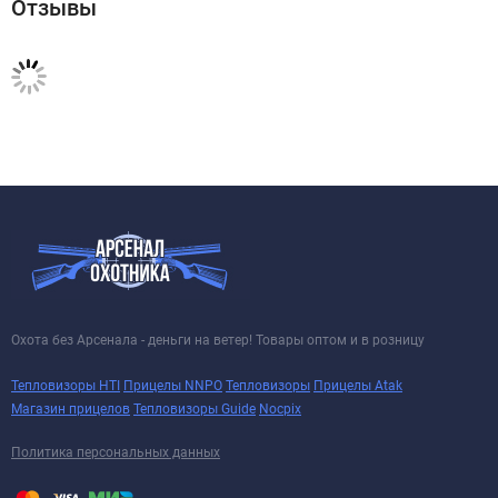
Отзывы
Охота без Арсенала - деньги на ветер! Товары оптом и в розницу
Тепловизоры HTI
Прицелы NNPO
Тепловизоры
Прицелы Atak
Магазин прицелов
Тепловизоры Guide
Nocpix
Политика персональных данных