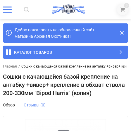
0
Добро пожаловать на обновленный сайт
магазина Арсенал Охотника!
КАТАЛОГ ТОВАРОВ
Главная
/
Сошки с качающейся базой крепление на антабку +вивер+ креплен
Сошки с качающейся базой крепление на
антабку +вивер+ крепление в обхват ствола
200-330мм "Bipod Harris" (копия)
Обзор
Отзывы (0)