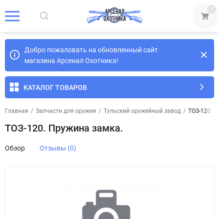
0
Добро пожаловать на обновленный сайт
магазина Арсенал Охотника!
КАТАЛОГ ТОВАРОВ
Главная
/
Запчасти для оружия
/
Тульский оружейный завод
/
ТОЗ-120. 
ТОЗ-120. Пружина замка.
Обзор
Отзывы (0)