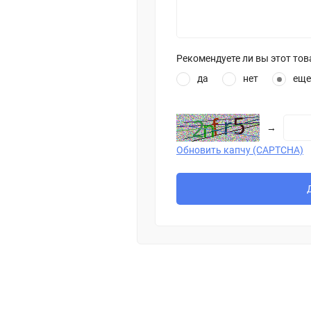
Рекомендуете ли вы этот тов
да
нет
еще
→
Обновить капчу (CAPTCHA)