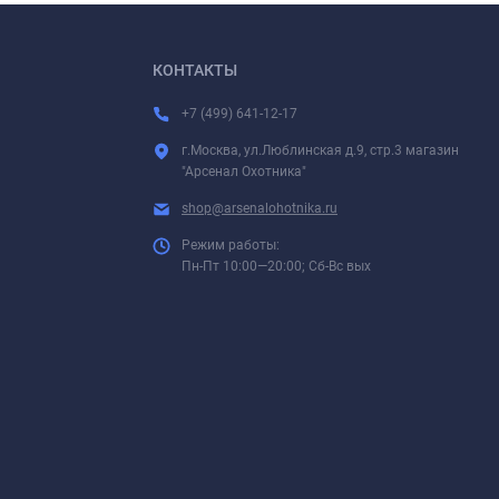
КОНТАКТЫ
+7 (499) 641-12-17
г.Москва, ул.Люблинская д.9, стр.3 магазин
"Арсенал Охотника"
shop@arsenalohotnika.ru
Режим работы:
Пн-Пт 10:00—20:00; Сб-Вс вых