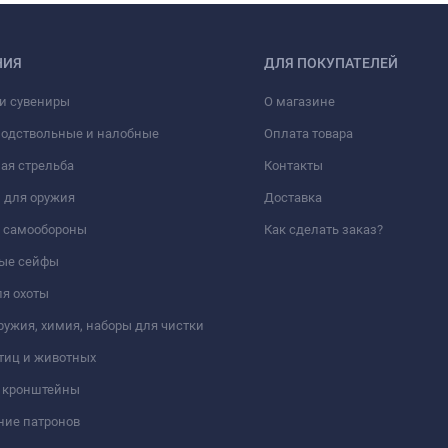
НИЯ
ДЛЯ ПОКУПАТЕЛЕЙ
и сувениры
О магазине
подствольные и налобные
Оплата товара
ая стрельба
Контакты
 для оружия
Доставка
а самообороны
Как сделать заказ?
ые сейфы
я охоты
ружия, химия, наборы для чистки
тиц и животных
и кронштейны
ние патронов