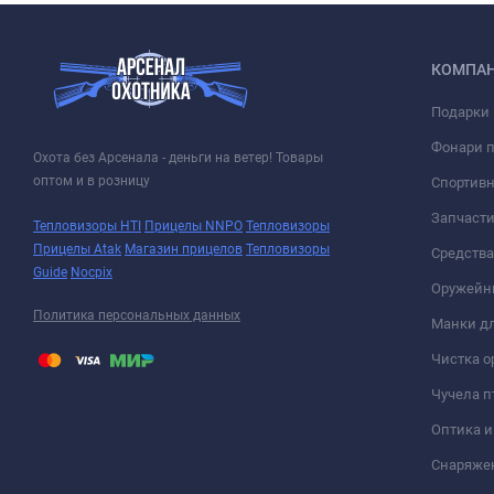
КОМПА
Подарки 
Фонари 
Охота без Арсенала - деньги на ветер! Товары
оптом и в розницу
Спортивн
Запчасти
Тепловизоры HTI
Прицелы NNPO
Тепловизоры
Прицелы Atak
Магазин прицелов
Тепловизоры
Средств
Guide
Nocpix
Оружейн
Политика персональных данных
Манки дл
Чистка о
Чучела п
Оптика 
Снаряже